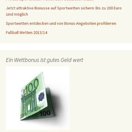
Jetzt attraktive Bonusse auf Sportwetten sichern: Bis zu 200 Euro
sind möglich
Sportwetten entdecken und von Bonus-Angeboten profitieren
Fußball Wetten 2013/14
Ein Wettbonus ist gutes Geld wert