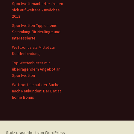
Sportwettenanbieter freuen
sich auf weitere Zuwächse
2012
Sportwetten Tipps – eine
Sammlung für Neulinge und
Interessierte
Wettbonus als Mittel zur
Kundenbindung
Top Wettanbieter mit
überragendem Angebot an
Sportwetten
Wettportale auf der Suche
nach Neukunden: Der Bet at
home Bonus
Stolz präsentiert von WordPress