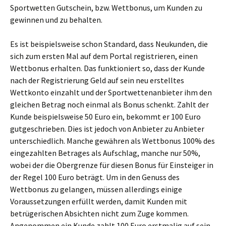
Sportwetten Gutschein, bzw. Wettbonus, um Kunden zu
gewinnen und zu behalten.
Es ist beispielsweise schon Standard, dass Neukunden, die
sich zum ersten Mal auf dem Portal registrieren, einen
Wettbonus erhalten. Das funktioniert so, dass der Kunde
nach der Registrierung Geld auf sein neu erstelltes
Wettkonto einzahlt und der Sportwettenanbieter ihm den
gleichen Betrag noch einmal als Bonus schenkt. Zahlt der
Kunde beispielsweise 50 Euro ein, bekommt er 100 Euro
gutgeschrieben. Dies ist jedoch von Anbieter zu Anbieter
unterschiedlich. Manche gewähren als Wettbonus 100% des
eingezahlten Betrages als Aufschlag, manche nur 50%,
wobei der die Obergrenze für diesen Bonus für Einsteiger in
der Regel 100 Euro beträgt. Um in den Genuss des
Wettbonus zu gelangen, müssen allerdings einige
Voraussetzungen erfüllt werden, damit Kunden mit
betrügerischen Absichten nicht zum Zuge kommen.
Angenommen ein Kunde zahlt 100 Euro erstmalig auf sein