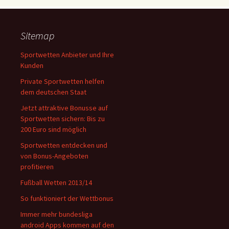
Sitemap
Sportwetten Anbieter und Ihre
Kunden
Private Sportwetten helfen
dem deutschen Staat
Jetzt attraktive Bonusse auf
Sportwetten sichern: Bis zu
200 Euro sind möglich
Sportwetten entdecken und
von Bonus-Angeboten
profitieren
Fußball Wetten 2013/14
So funktioniert der Wettbonus
Immer mehr bundesliga
android Apps kommen auf den